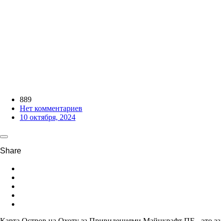
889
Нет комментариев
10 октября, 2024
Карта Остров на Охоту за Привидениями Майнкрафт ПЕ - это за