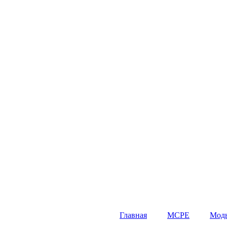
Главная
MCPE
Мод